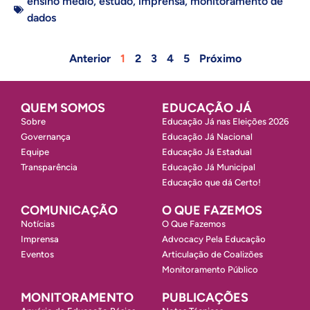
ensino médio
,
estudo
,
imprensa
,
monitoramento de
dados
Anterior
1
2
3
4
5
Próximo
QUEM SOMOS
EDUCAÇÃO JÁ
Sobre
Educação Já nas Eleições 2026
Governança
Educação Já Nacional
Equipe
Educação Já Estadual
Transparência
Educação Já Municipal
Educação que dá Certo!
COMUNICAÇÃO
O QUE FAZEMOS
Notícias
O Que Fazemos
Imprensa
Advocacy Pela Educação
Eventos
Articulação de Coalizões
Monitoramento Público
MONITORAMENTO
PUBLICAÇÕES