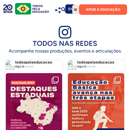
EN
APOIE A EDUCAÇÃO
TODOS NAS REDES
Acompanhe nossas produções, eventos e articulações.
todospelaeducacao
todospelaeducacao
Ago 6
Ago 5
.
.
@
todospelaeducacao
@
todospelaeducacao
Ago 6
Ago 5