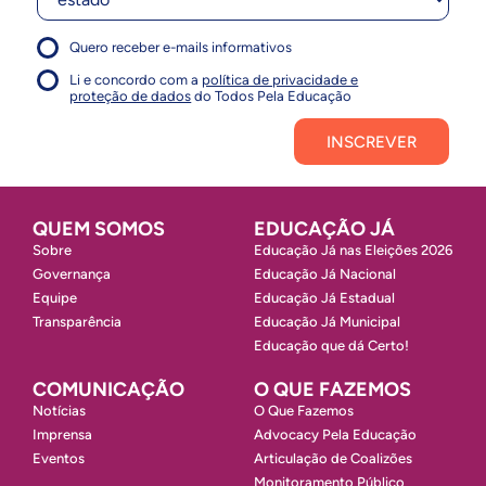
Quero receber e-mails informativos
1
Concordo com a política
Concordo com a política
Li e concordo com a
política de privacidade e
1
proteção de dados
do Todos Pela Educação
Inscrever
QUEM SOMOS
EDUCAÇÃO JÁ
Sobre
Educação Já nas Eleições 2026
Governança
Educação Já Nacional
Equipe
Educação Já Estadual
Transparência
Educação Já Municipal
Educação que dá Certo!
COMUNICAÇÃO
O QUE FAZEMOS
Notícias
O Que Fazemos
Imprensa
Advocacy Pela Educação
Eventos
Articulação de Coalizões
Monitoramento Público