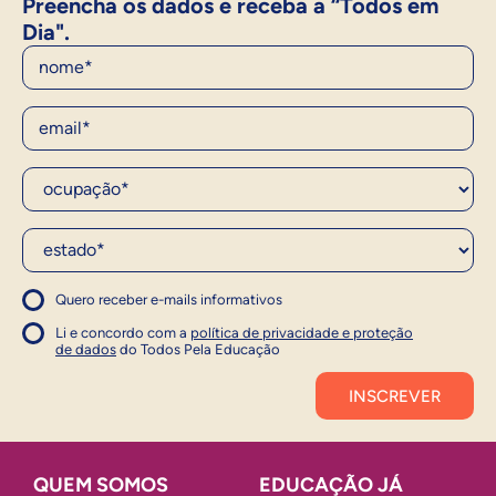
Preencha os dados e receba a “Todos em
Dia".
Nome
E-Mail
Ocupação*
Estado*
Quero receber e-mails informativos
1
Concordo com a política
Concordo com a política
Li e concordo com a
política de privacidade e proteção
1
de dados
do Todos Pela Educação
Inscrever
QUEM SOMOS
EDUCAÇÃO JÁ