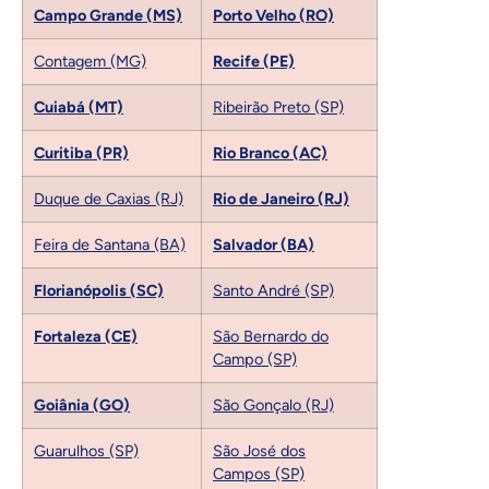
Campo Grande (MS)
Porto Velho (RO)
Contagem (MG)
Recife (PE)
Cuiabá (MT)
Ribeirão Preto (SP)
Curitiba (PR)
Rio Branco (AC)
Duque de Caxias (RJ)
Rio de Janeiro (RJ)
Feira de Santana (BA)
Salvador (BA)
Florianópolis (SC)
Santo André (SP)
Fortaleza (CE)
São Bernardo do
Campo (SP)
Goiânia (GO)
São Gonçalo (RJ)
Guarulhos (SP)
São José dos
Campos (SP)