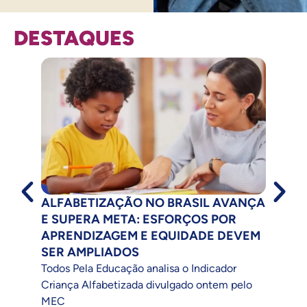
DESTAQUES
ALFABETIZAÇÃO NO BRASIL AVANÇA
CIÊ
E SUPERA META: ESFORÇOS POR
EDU
APRENDIZAGEM E EQUIDADE DEVEM
Do de
SER AMPLIADOS
proce
Todos Pela Educação analisa o Indicador
educa
SAIB
Criança Alfabetizada divulgado ontem pelo
MEC