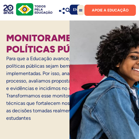
EN
APOIE A EDUCAÇÃO
MONITORAMENTO DE
POLÍTICAS PÚBLICAS
Para que a Educação avance, é preciso garantir que as
políticas públicas sejam bem formuladas e
implementadas. Por isso, analisamos cada etapa do
processo, avaliamos propostas, contribuímos com dados
e evidências e incidimos no debate público.
Transformamos esse monitoramento em estudos e notas
técnicas que fortalecem nossa atuação, garantindo que
as decisões tomadas realmente melhorem a vida dos
estudantes