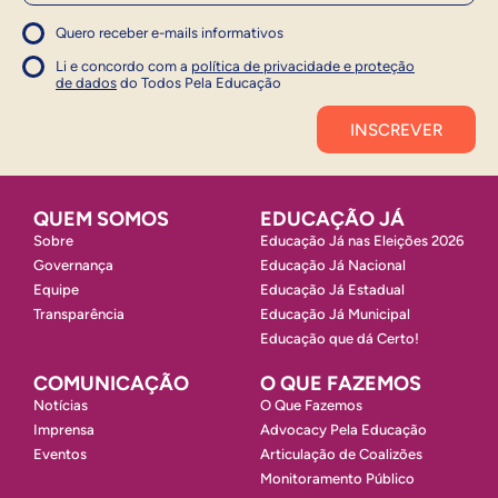
Quero receber e-mails informativos
1
Concordo com a política
Concordo com a política
Li e concordo com a
política de privacidade e proteção
1
de dados
do Todos Pela Educação
Inscrever
QUEM SOMOS
EDUCAÇÃO JÁ
Sobre
Educação Já nas Eleições 2026
Governança
Educação Já Nacional
Equipe
Educação Já Estadual
Transparência
Educação Já Municipal
Educação que dá Certo!
COMUNICAÇÃO
O QUE FAZEMOS
Notícias
O Que Fazemos
Imprensa
Advocacy Pela Educação
Eventos
Articulação de Coalizões
Monitoramento Público