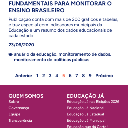
FUNDAMENTAIS PARA MONITORAR O
ENSINO BRASILEIRO
Publicação conta com mais de 200 gráficos e tabelas,
e traz especial com indicadores municipais da
Educação e um resumo dos dados educacionais de
cada estado
23/06/2020
anuário da educação
,
monitoramento de dados
,
monitoramento de políticas públicas
Anterior
1
2
3
4
5
6
7
8
9
Próximo
QUEM SOMOS
EDUCAÇÃO JÁ
Sobre
Educação Já nas Eleições 2026
Governança
Educação Já Nacional
Equipe
Educação Já Estadual
Transparência
Educação Já Municipal
Educação que dá Certo!