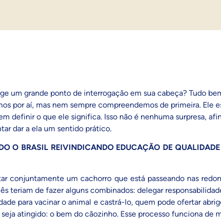
urge um grande ponto de interrogação em sua cabeça? Tudo bem
os por aí, mas nem sempre compreendemos de primeira. Ele está
 definir o que ele significa. Isso não é nenhuma surpresa, afi
tar dar a ela um sentido prático.
ODO O BRASIL REIVINDICANDO EDUCAÇÃO DE QUALIDA
tar conjuntamente um cachorro
que está passeando nas redond
s teriam de fazer alguns combinados: delegar responsabilidad
dade para vacinar o animal e castrá-lo, quem pode ofertar abrig
seja atingido: o bem do cãozinho. Esse processo funciona de m