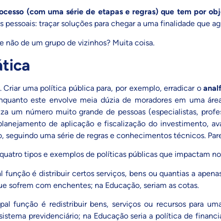
rocesso (com uma série de etapas e regras) que tem por ob
 pessoais: traçar soluções para chegar a uma finalidade que a
e não de um grupo de vizinhos? Muita coisa.
ática
 Criar uma política pública para, por exemplo, erradicar o
anal
Enquanto este envolve meia dúzia de moradores em uma área l
za um número muito grande de pessoas (especialistas, profes
 planejamento de aplicação e fiscalização do investimento, a
sso, seguindo uma série de regras e conhecimentos técnicos. Par
uatro tipos e exemplos de políticas públicas que impactam nos
al função é distribuir certos serviços, bens ou quantias a ape
que sofrem com enchentes; na Educação, seriam as cotas.
ipal função é redistribuir bens, serviços ou recursos para um
sistema previdenciário; na Educação seria a política de fina