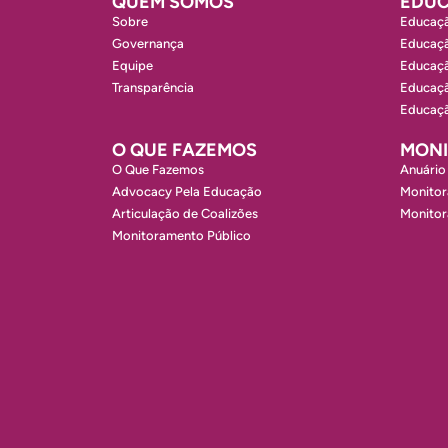
QUEM SOMOS
EDUC
Sobre
Educaçã
Governança
Educaçã
Equipe
Educaçã
Transparência
Educaçã
Educaçã
O QUE FAZEMOS
MON
O Que Fazemos
Anuário
Advocacy Pela Educação
Monitor
Articulação de Coalizões
Monito
Monitoramento Público