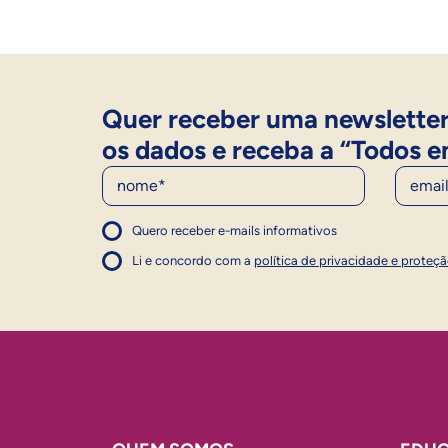
Quer receber uma newsletter
os dados e receba a “Todos e
Nome
E-Mail
Quero receber e-mails informativos
1
Concordo com a política
Concordo com a política
Li e concordo com a
política de privacidade e proteç
1