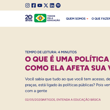
SALTAR PARA O CONTEÚDO
I
F
Y
X
L
S
SALTAR PARA O MENU
n
a
o
/
i
p
QUEM SOMOS
O QUE FAZE
s
c
u
T
n
o
t
e
t
w
k
t
a
b
u
i
e
i
g
o
b
t
d
f
r
o
e
t
I
y
a
k
e
n
TEMPO DE LEITURA:
4
MINUTOS
m
r
O QUE É UMA POLÍTICA
COMO ELA AFETA SUA 
Você sabia que tudo ao que você tem acesso, de
praças, está ligado às políticas públicas? Pois v
com a gente
02/05/2020
ARTIGOS
,
ENTENDA A EDUCAÇÃO BÁSICA