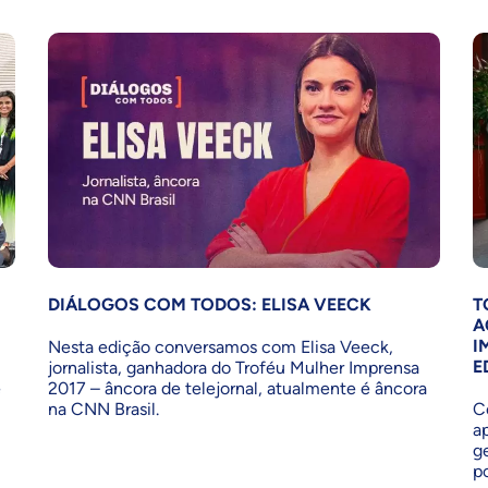
DIÁLOGOS COM TODOS: ELISA VEECK
T
A
I
Nesta edição conversamos com Elisa Veeck,
E
jornalista, ganhadora do Troféu Mulher Imprensa
e
2017 – âncora de telejornal, atualmente é âncora
na CNN Brasil.
C
a
g
p