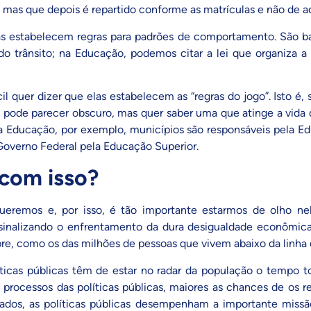
, mas que depois é repartido conforme as matrículas e não de 
 estabelecem regras para padrões de comportamento. São bas
trânsito; na Educação, podemos citar a lei que organiza a
il quer dizer que elas estabelecem as “regras do jogo”. Isto 
o pode parecer obscuro, mas quer saber uma que atinge a vida 
a Educação, por exemplo, municípios são responsáveis pela Ed
Governo Federal pela Educação Superior.
 com isso?
queremos e, por isso, é tão importante estarmos de olho ne
 sinalizando o enfrentamento da dura desigualdade econômica 
bre, como os das
milhões de pessoas que vivem abaixo da linha
íticas públicas têm de estar no radar da população o tempo t
rocessos das políticas públicas, maiores as chances de os re
tados, as políticas públicas desempenham a importante miss