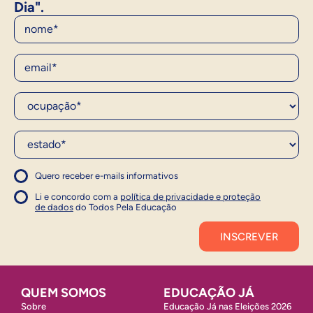
Dia".
Nome
E-Mail
Ocupação*
Estado*
Quero receber e-mails informativos
1
Concordo com a política
Concordo com a política
Li e concordo com a
política de privacidade e proteção
1
de dados
do Todos Pela Educação
Inscrever
QUEM SOMOS
EDUCAÇÃO JÁ
Sobre
Educação Já nas Eleições 2026