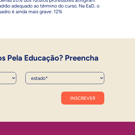
penas 20% dos futuros professores atingiram
adrão adequado ao término do curso. Na EaD, o
uadro é ainda mais grave: 12%
os Pela Educação? Preencha
Estado*