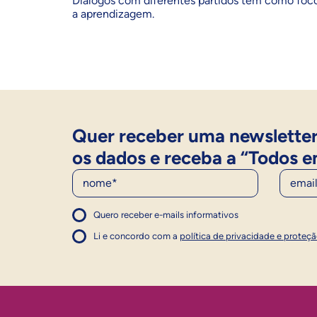
Diálogos com diferentes partidos têm como foc
a aprendizagem.
Quer receber uma newsletter
os dados e receba a “Todos e
Nome
E-Mail
Quero receber e-mails informativos
1
Concordo com a política
Concordo com a política
Li e concordo com a
política de privacidade e proteç
1