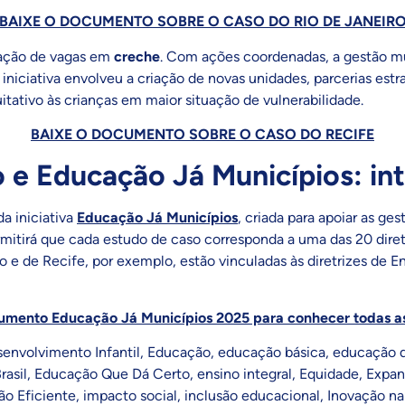
BAIXE O DOCUMENTO SOBRE O CASO DO RIO DE JANEIR
iação de vagas em
creche
. Com ações coordenadas, a gestão m
iniciativa envolveu a criação de novas unidades, parcerias estr
tativo às crianças em maior situação de vulnerabilidade.
BAIXE O DOCUMENTO SOBRE O CASO DO RECIFE
 e Educação Já Municípios: in
a iniciativa
Educação Já Municípios
, criada para apoiar as g
rmitirá que cada estudo de caso corresponda a uma das 20 dire
o e de Recife, por exemplo, estão vinculadas às diretrizes de E
umento Educação Já Municípios 2025 para conhecer todas as 
envolvimento Infantil
,
Educação
,
educação básica
,
educação d
rasil
,
Educação Que Dá Certo
,
ensino integral
,
Equidade
,
Expan
ão Eficiente
,
impacto social
,
inclusão educacional
,
Inovação n