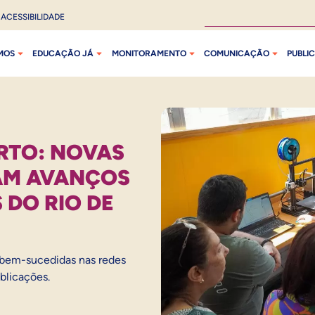
ACESSIBILIDADE
MOS
EDUCAÇÃO JÁ
MONITORAMENTO
COMUNICAÇÃO
PUBLI
RTO: NOVAS
AM AVANÇOS
 DO RIO DE
 bem-sucedidas nas redes
ublicações.