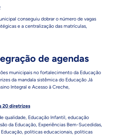
O
unicipal conseguiu dobrar o número de vagas
atégicas e a centralização das matrículas,
tegração de agendas
estões municipais no fortalecimento da Educação
trizes da mandala sistêmica do Educação Já
nsino Integral e Acesso à Creche,
20 diretrizes
e qualidade
,
Educação Infantil
,
educação
são da Educação
,
Experiências Bem-Sucedidas
,
a Educação
,
politicas educacionais
,
politicas