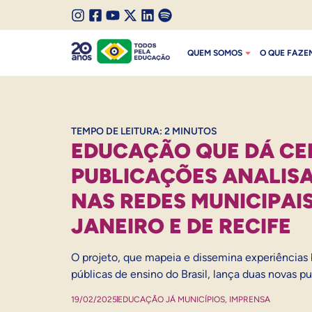
SALTAR PARA O CONTEÚDO
I
F
Y
X
L
S
SALTAR PARA O MENU
n
a
o
/
i
p
QUEM SOMOS
O QUE FAZE
s
c
u
T
n
o
t
e
t
w
k
t
a
b
u
i
e
i
g
o
b
t
d
f
r
o
e
t
I
y
TEMPO DE LEITURA:
2
MINUTOS
a
k
e
n
EDUCAÇÃO QUE DÁ CE
m
r
PUBLICAÇÕES ANALIS
NAS REDES MUNICIPAIS
JANEIRO E DE RECIFE
O projeto, que mapeia e dissemina experiências
públicas de ensino do Brasil, lança duas novas p
19/02/2025
EDUCAÇÃO JÁ MUNICÍPIOS
,
IMPRENSA