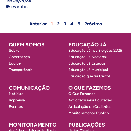
19/06/2024
eventos
Anterior
1
2
3
4
5
Próximo
QUEM SOMOS
EDUCAÇÃO JÁ
Sobre
Educação Já nas Eleições 2026
Governança
Educação Já Nacional
Equipe
Educação Já Estadual
Transparência
Educação Já Municipal
Educação que dá Certo!
COMUNICAÇÃO
O QUE FAZEMOS
Notícias
O Que Fazemos
Imprensa
Advocacy Pela Educação
Eventos
Articulação de Coalizões
Monitoramento Público
MONITORAMENTO
PUBLICAÇÕES
Anuário da Educação Básica
Notas Técnicas