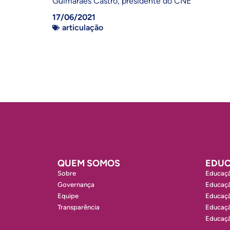
Guimarães Castro, presidente do CNE
17/06/2021
articulação
QUEM SOMOS
EDUC
Sobre
Educaçã
Governança
Educaçã
Equipe
Educaçã
Transparência
Educaçã
Educaçã