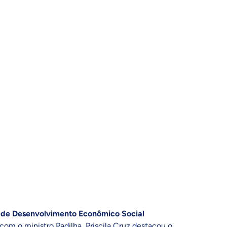
 de Desenvolvimento Econômico Social
 com o ministro Padilha, Priscila Cruz destacou o