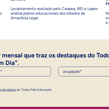
F
Levantamento realizado pelo Ceapea, BID e Lepes
no
analisa planos educacionais dos estados da
N
Amazônia Legal
m
a
 mensal que traz os destaques do Tod
m Dia".
Ocupação*
Inscrever
ão de dados
do Todos Pela Educação