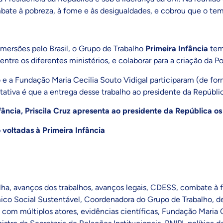
mbate à pobreza, à fome e às desigualdades, e cobrou que o tema
mersões pelo Brasil, o Grupo de Trabalho
Primeira Infância
tem 
ntre os diferentes ministérios, e colaborar para a criação da Pol
e a Fundação Maria Cecilia Souto Vidigal participaram (de for
ectativa é que a entrega desse trabalho ao presidente da Repúbl
ncia, Priscila Cruz apresenta ao presidente da República os
 voltadas à Primeira Infância
lha
,
avanços dos trabalhos
,
avanços legais
,
CDESS
,
combate à 
co Social Sustentável
,
Coordenadora do Grupo de Trabalho
,
d
 com múltiplos atores
,
evidências científicas
,
Fundação Maria C