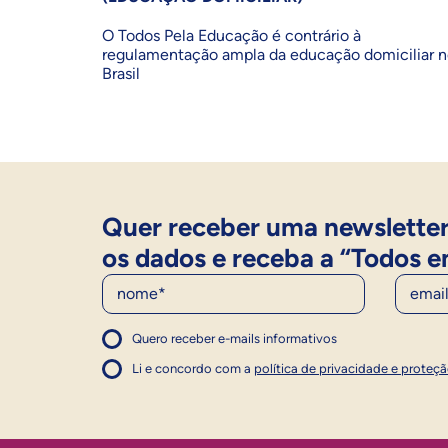
O Todos Pela Educação é contrário à
regulamentação ampla da educação domiciliar 
Brasil
Quer receber uma newsletter
os dados e receba a “Todos e
Nome
E-Mail
Quero receber e-mails informativos
1
Concordo com a política
Concordo com a política
Li e concordo com a
política de privacidade e proteç
1