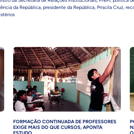
istro da Secretaria de Relações Institucionais
,
PNIPI
,
política d
dência da República
,
presidente da República
,
Priscila Cruz
,
rec
stérios
FORMAÇÃO CONTINUADA DE PROFESSORES
P
EXIGE MAIS DO QUE CURSOS, APONTA
N
ESTUDO
O