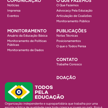
COMUNICAÇÃO
O QUE FAZEMOS
Notícias
O Que Fazemos
Imprensa
Advocacy Pela Educação
Eventos
Articulação de Coalizões
Monitoramento Público
MONITORAMENTO
PUBLICAÇÕES
Anuário da Educação Básica
Notas Técnicas
Monitoramento de Políticas
Posicionamentos
Públicas
O que o Todos Pensa
Monitoramento de Dados
CONTATO
Trabalhe Conosco
DOAÇÃO
Organização independente e suprapartidária que trabalha por uma
escola pública de qualidade para toda criança e jovem no país. Pois é