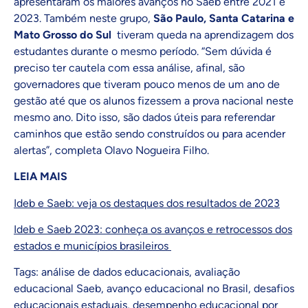
apresentaram os maiores avanços no Saeb entre 2021 e
2023. Também neste grupo,
São Paulo, Santa Catarina e
Mato Grosso do Sul
tiveram queda na aprendizagem dos
estudantes durante o mesmo período. “Sem dúvida é
preciso ter cautela com essa análise, afinal, são
governadores que tiveram pouco menos de um ano de
gestão até que os alunos fizessem a prova nacional neste
mesmo ano. Dito isso, são dados úteis para referendar
caminhos que estão sendo construídos ou para acender
alertas”, completa Olavo Nogueira Filho.
LEIA MAIS
Ideb e Saeb: veja os
d
estaques
dos resultados de 2023
Ideb e Saeb 2023: conheça os avanços e retrocessos dos
estados e municípios brasileiros
Tags:
análise de dados educacionais
,
avaliação
educacional Saeb
,
avanço educacional no Brasil
,
desafios
educacionais estaduais
,
desempenho educacional por