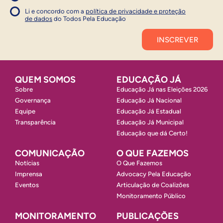
Concordo com a política
Concordo com a política
Li e concordo com a
política de privacidade e proteção
1
de dados
do Todos Pela Educação
Inscrever
QUEM SOMOS
EDUCAÇÃO JÁ
Sobre
Educação Já nas Eleições 2026
Governança
Educação Já Nacional
Equipe
Educação Já Estadual
Transparência
Educação Já Municipal
Educação que dá Certo!
COMUNICAÇÃO
O QUE FAZEMOS
Notícias
O Que Fazemos
Imprensa
Advocacy Pela Educação
Eventos
Articulação de Coalizões
Monitoramento Público
MONITORAMENTO
PUBLICAÇÕES