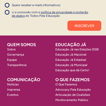
Quero receber e-mails informativos
1
Concordo com a política
Concordo com a política
Li e concordo com a
política de privacidade e proteção
1
de dados
do Todos Pela Educação
Inscrever
QUEM SOMOS
EDUCAÇÃO JÁ
Sobre
Educação Já nas Eleições 2026
Governança
Educação Já Nacional
Equipe
Educação Já Estadual
Transparência
Educação Já Municipal
Educação que dá Certo!
COMUNICAÇÃO
O QUE FAZEMOS
Notícias
O Que Fazemos
Imprensa
Advocacy Pela Educação
Eventos
Articulação de Coalizões
Monitoramento Público