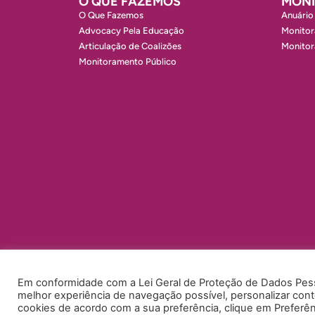
O QUE FAZEMOS
MON
O Que Fazemos
Anuário
Advocacy Pela Educação
Monitor
Articulação de Coalizões
Monito
Monitoramento Público
Em conformidade com a Lei Geral de Proteção de Dados Pesso
melhor experiência de navegação possível, personalizar conte
cookies de acordo com a sua preferência, clique em Preferên
POLÍTICA DE PRIVACIDADE
POLÍTICA DE COOKIES
ACE