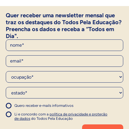
Quer receber uma newsletter mensal que
traz os destaques do Todos Pela Educação?
Preencha os dados e receba a “Todos em
Dia".
Nome
E-Mail
Ocupação*
Estado*
Quero receber e-mails informativos
1
Concordo com a política
Concordo com a política
Li e concordo com a
política de privacidade e proteção
1
de dados
do Todos Pela Educação
Inscrever