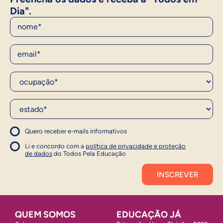
Dia".
Nome
E-Mail
Ocupação*
Estado*
Quero receber e-mails informativos
1
Concordo com a política
Concordo com a política
Li e concordo com a
política de privacidade e proteção
1
de dados
do Todos Pela Educação
Inscrever
QUEM SOMOS
EDUCAÇÃO JÁ