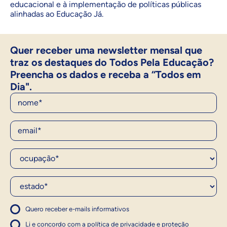
educacional e à implementação de políticas públicas
alinhadas ao Educação Já.
Quer receber uma newsletter mensal que
traz os destaques do Todos Pela Educação?
Preencha os dados e receba a “Todos em
Dia".
Nome
E-Mail
Ocupação*
Estado*
Quero receber e-mails informativos
1
Concordo com a política
Concordo com a política
Li e concordo com a
política de privacidade e proteção
1