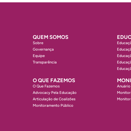
QUEM SOMOS
EDUC
Sobre
Educaçã
Governança
Educaçã
Equipe
Educaçã
Transparência
Educaçã
Educaçã
O QUE FAZEMOS
MON
O Que Fazemos
Anuário
Advocacy Pela Educação
Monitor
Articulação de Coalizões
Monito
Monitoramento Público