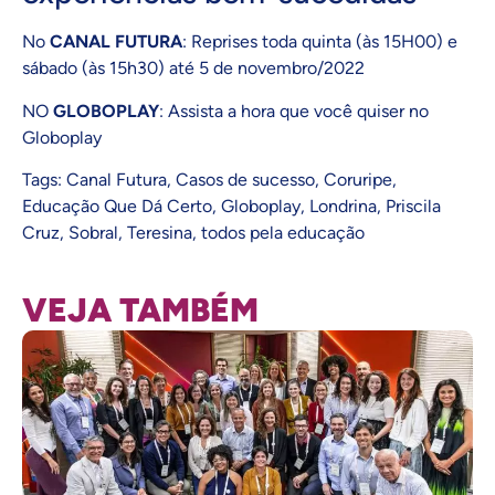
No
CANAL FUTURA
: Reprises toda quinta (às 15H00) e
sábado (às 15h30) até 5 de novembro/2022
NO
GLOBOPLAY
: Assista a hora que você quiser
no
Globoplay
Tags:
Canal Futura
,
Casos de sucesso
,
Coruripe
,
Educação Que Dá Certo
,
Globoplay
,
Londrina
,
Priscila
Cruz
,
Sobral
,
Teresina
,
todos pela educação
VEJA TAMBÉM