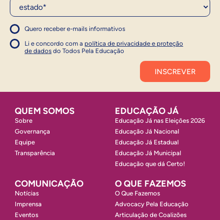
Estado*
Quero receber e-mails informativos
1
Concordo com a política
Concordo com a política
Li e concordo com a
política de privacidade e proteção
1
de dados
do Todos Pela Educação
Inscrever
QUEM SOMOS
EDUCAÇÃO JÁ
Sobre
Educação Já nas Eleições 2026
Governança
Educação Já Nacional
Equipe
Educação Já Estadual
Transparência
Educação Já Municipal
Educação que dá Certo!
COMUNICAÇÃO
O QUE FAZEMOS
Notícias
O Que Fazemos
Imprensa
Advocacy Pela Educação
Eventos
Articulação de Coalizões