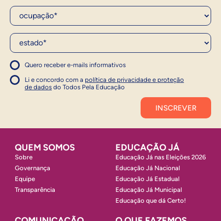
Ocupação*
Estado*
Quero receber e-mails informativos
1
Concordo com a política
Concordo com a política
Li e concordo com a
política de privacidade e proteção
1
de dados
do Todos Pela Educação
Inscrever
QUEM SOMOS
EDUCAÇÃO JÁ
Sobre
Educação Já nas Eleições 2026
Governança
Educação Já Nacional
Equipe
Educação Já Estadual
Transparência
Educação Já Municipal
Educação que dá Certo!
COMUNICAÇÃO
O QUE FAZEMOS