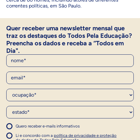
correntes políticas, em São Paulo.
Quer receber uma newsletter mensal que
traz os destaques do Todos Pela Educação?
Preencha os dados e receba a “Todos em
Dia".
Nome
E-Mail
Ocupação*
Estado*
Quero receber e-mails informativos
1
Concordo com a política
Concordo com a política
Li e concordo com a
política de privacidade e proteção
1