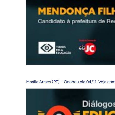
Marília Arraes (PT) – Ocorreu dia 04/11. Veja com