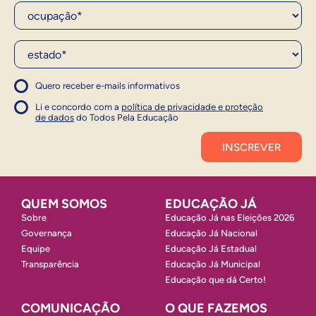
Ocupação*
Estado*
Quero receber e-mails informativos
1
Concordo com a política
Concordo com a política
Li e concordo com a
política de privacidade e proteção
1
de dados
do Todos Pela Educação
Inscrever
QUEM SOMOS
EDUCAÇÃO JÁ
Sobre
Educação Já nas Eleições 2026
Governança
Educação Já Nacional
Equipe
Educação Já Estadual
Transparência
Educação Já Municipal
Educação que dá Certo!
COMUNICAÇÃO
O QUE FAZEMOS