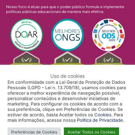
Nosso foco é atuar para que o poder público formule e implemente
políticas públicas educacionais de maneira mais efetiva.
Uso de cookies
Em conformidade com a Lei Geral de Proteção de Dados
Pessoais (LGPD – Lei n. 13.709/18), usamos cookies para
oferecer a melhor experiência de navegação possível,
personalizar conteúdos e desenvolver iniciativas de
marketing. Para configurar os cookies de acordo com a
sua preferência, clique em Preferências de Cookies. Se
estiver de acordo, basta Aceitar todos os
Cookies
. Para
mais informações, acesse nossa
Política de Privacidade
.
POLÍTICA DE PRIVACIDADE
POLÍTICA DE COOKIES
ACESSIBILIDADE
TRABALHE CONOSCO
Preferências de Cookies
Aceitar Todos os Cookies