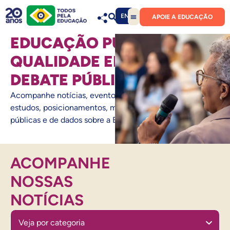
EN
APOIE A EDUCAÇÃO
EDUCAÇÃO PÚBLICA DE
QUALIDADE EM PAUTA NO
DEBATE PÚBLICO
Acompanhe notícias, eventos, análises técnicas,
estudos, posicionamentos, monitoramento de políticas
públicas e de dados sobre a Educação Básica no Brasil.
ACOMPANHE
NOSSAS
NOTÍCIAS
Veja por categoria