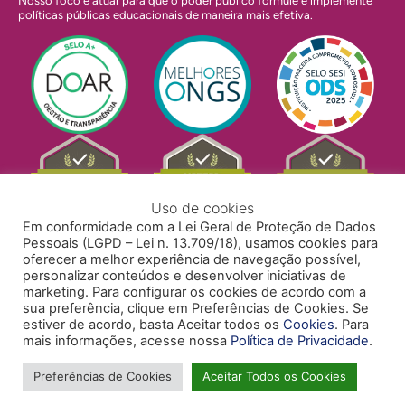
Nosso foco é atuar para que o poder público formule e implemente
políticas públicas educacionais de maneira mais efetiva.
Uso de cookies
Em conformidade com a Lei Geral de Proteção de Dados
Pessoais (LGPD – Lei n. 13.709/18), usamos cookies para
oferecer a melhor experiência de navegação possível,
personalizar conteúdos e desenvolver iniciativas de
marketing. Para configurar os cookies de acordo com a
sua preferência, clique em Preferências de Cookies. Se
estiver de acordo, basta Aceitar todos os
Cookies
. Para
mais informações, acesse nossa
Política de Privacidade
.
POLÍTICA DE PRIVACIDADE
POLÍTICA DE COOKIES
ACESSIBILIDADE
TRABALHE CONOSCO
Preferências de Cookies
Aceitar Todos os Cookies
Copyright © 2024 Todos Pela Educação