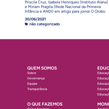
Priscila Cruz, Isabela Henriques (Instituto Alana)
e Miriam Pragita (Rede Nacional da Primeira
Infância e ANDI) em artigo para jornal O Globo.
30/06/2021
não categorizado
QUEM SOMOS
EDUC
Sobre
Educaçã
Governança
Educaçã
Equipe
Educaçã
Transparência
Educaçã
Educaçã
O QUE FAZEMOS
MON
O Que Fazemos
Anuário