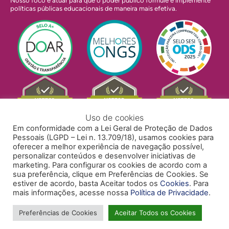
Nosso foco é atuar para que o poder público formule e implemente
políticas públicas educacionais de maneira mais efetiva.
Uso de cookies
Em conformidade com a Lei Geral de Proteção de Dados
Pessoais (LGPD – Lei n. 13.709/18), usamos cookies para
oferecer a melhor experiência de navegação possível,
personalizar conteúdos e desenvolver iniciativas de
marketing. Para configurar os cookies de acordo com a
sua preferência, clique em Preferências de Cookies. Se
estiver de acordo, basta Aceitar todos os
Cookies
. Para
mais informações, acesse nossa
Política de Privacidade
.
POLÍTICA DE PRIVACIDADE
POLÍTICA DE COOKIES
ACESSIBILIDADE
TRABALHE CONOSCO
Preferências de Cookies
Aceitar Todos os Cookies
Copyright © 2024 Todos Pela Educação