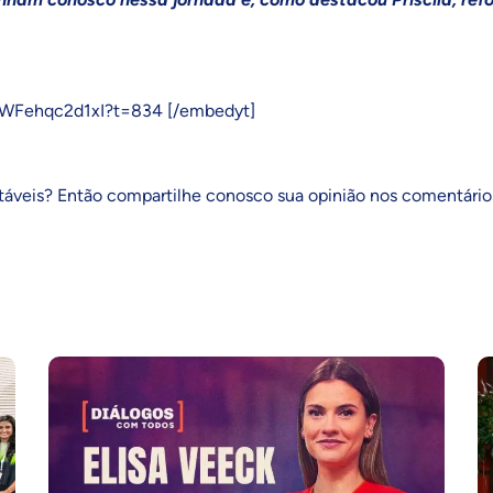
=WFehqc2d1xI?t=834 [/embedyt]
veis? Então compartilhe conosco sua opinião nos comentário