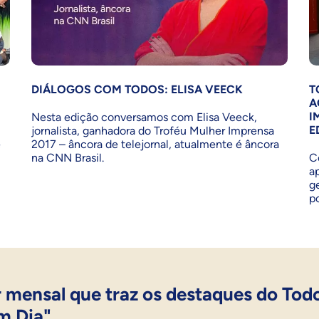
DIÁLOGOS COM TODOS: ELISA VEECK
T
A
I
Nesta edição conversamos com Elisa Veeck,
E
jornalista, ganhadora do Troféu Mulher Imprensa
e
2017 – âncora de telejornal, atualmente é âncora
na CNN Brasil.
C
a
g
p
 mensal que traz os destaques do Tod
m Dia".