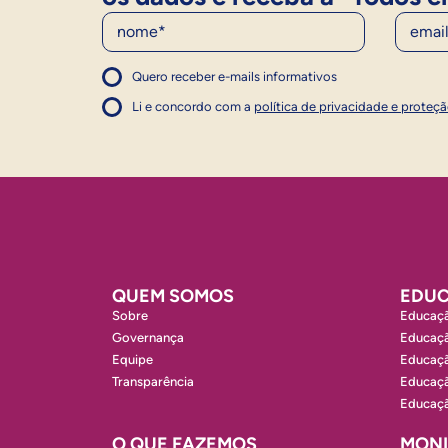
Nome
E-Mail
Quero receber e-mails informativos
1
Concordo com a política
Concordo com a política
Li e concordo com a
política de privacidade e proteç
1
QUEM SOMOS
EDUC
Sobre
Educaçã
Governança
Educaçã
Equipe
Educaçã
Transparência
Educaçã
Educaçã
O QUE FAZEMOS
MON