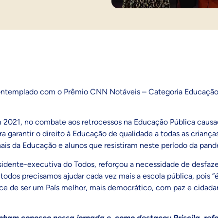
i contemplado com o Prêmio CNN Notáveis – Categoria Educação
 2021, no combate aos retrocessos na Educação Pública causa
 garantir o direito à Educação de qualidade a todas as crianças
onais da Educação e alunos que resistiram neste período da pan
esidente-executiva do Todos, reforçou a necessidade de desfaz
e todos precisamos ajudar cada vez mais a escola pública, pois “
nce de ser um País melhor, mais democrático, com paz e cidada
am conosco nessa jornada e, como destacou Priscila, ref