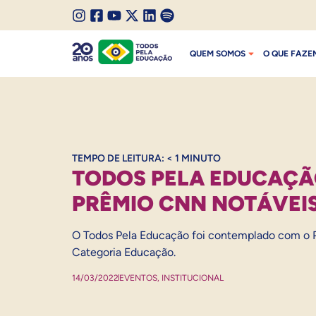
SALTAR PARA O CONTEÚDO
I
F
Y
X
L
S
SALTAR PARA O MENU
n
a
o
/
i
p
QUEM SOMOS
O QUE FAZE
s
c
u
T
n
o
t
e
t
w
k
t
a
b
u
i
e
i
g
o
b
t
d
f
r
o
e
t
I
y
a
k
e
n
m
r
TEMPO DE LEITURA:
< 1
MINUTO
TODOS PELA EDUCAÇÃ
PRÊMIO CNN NOTÁVEI
O Todos Pela Educação foi contemplado com o 
Categoria Educação.
14/03/2022
EVENTOS
,
INSTITUCIONAL