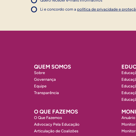
Quero receber e-mails informativos
1
Concordo com a política
Concordo com a política
Li e concordo com a
política de privacidade e proteç
1
QUEM SOMOS
EDUC
Sobre
Educaçã
Governança
Educaçã
Equipe
Educaçã
Transparência
Educaçã
Educaçã
O QUE FAZEMOS
MON
O Que Fazemos
Anuário
Advocacy Pela Educação
Monitor
Articulação de Coalizões
Monito