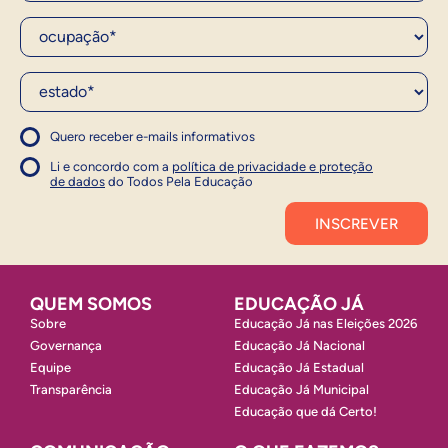
Ocupação*
Estado*
Quero receber e-mails informativos
1
Concordo com a política
Concordo com a política
Li e concordo com a
política de privacidade e proteção
1
de dados
do Todos Pela Educação
Inscrever
QUEM SOMOS
EDUCAÇÃO JÁ
Sobre
Educação Já nas Eleições 2026
Governança
Educação Já Nacional
Equipe
Educação Já Estadual
Transparência
Educação Já Municipal
Educação que dá Certo!