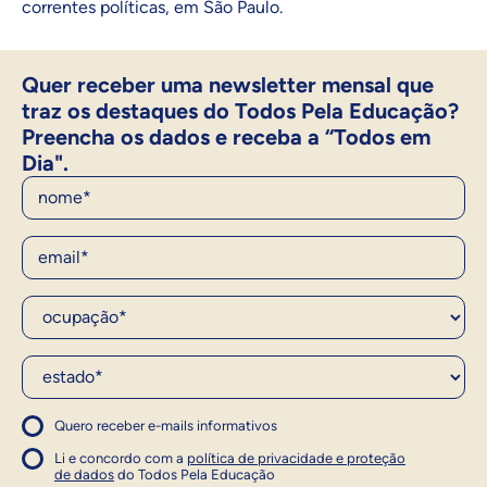
correntes políticas, em São Paulo.
Quer receber uma newsletter mensal que
traz os destaques do Todos Pela Educação?
Preencha os dados e receba a “Todos em
Dia".
Nome
E-Mail
Ocupação*
Estado*
Quero receber e-mails informativos
1
Concordo com a política
Concordo com a política
Li e concordo com a
política de privacidade e proteção
1
de dados
do Todos Pela Educação