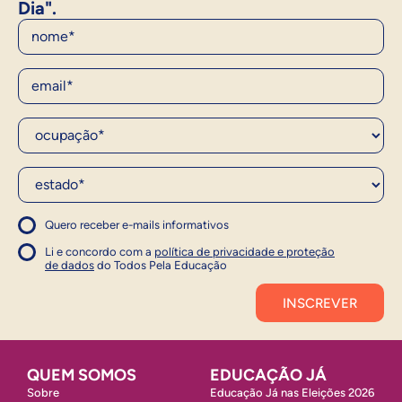
Dia".
Nome
E-Mail
Ocupação*
Estado*
Quero receber e-mails informativos
1
Concordo com a política
Concordo com a política
Li e concordo com a
política de privacidade e proteção
1
de dados
do Todos Pela Educação
Inscrever
QUEM SOMOS
EDUCAÇÃO JÁ
Sobre
Educação Já nas Eleições 2026