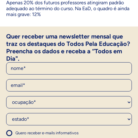
Apenas 20% dos futuros professores atingiram padrão
adequado ao término do curso. Na EaD, o quadro é ainda
mais grave: 12%
Quer receber uma newsletter mensal que
traz os destaques do Todos Pela Educação?
Preencha os dados e receba a “Todos em
Dia".
Nome
E-Mail
Ocupação*
Estado*
Quero receber e-mails informativos
1
Concordo com a política
Concordo com a política