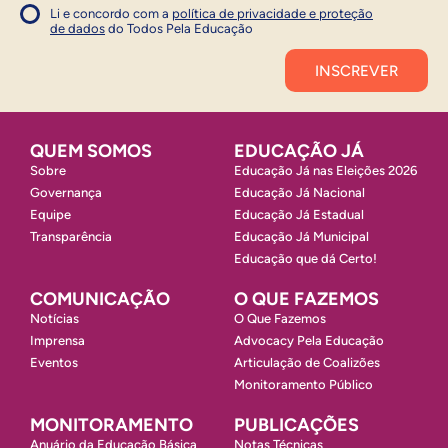
Li e concordo com a
política de privacidade e proteção
1
de dados
do Todos Pela Educação
Inscrever
QUEM SOMOS
EDUCAÇÃO JÁ
Sobre
Educação Já nas Eleições 2026
Governança
Educação Já Nacional
Equipe
Educação Já Estadual
Transparência
Educação Já Municipal
Educação que dá Certo!
COMUNICAÇÃO
O QUE FAZEMOS
Notícias
O Que Fazemos
Imprensa
Advocacy Pela Educação
Eventos
Articulação de Coalizões
Monitoramento Público
MONITORAMENTO
PUBLICAÇÕES
Anuário da Educação Básica
Notas Técnicas