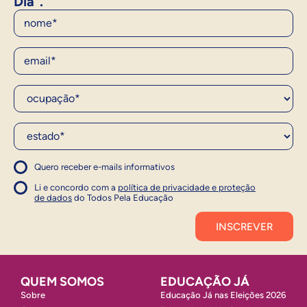
Dia".
Nome
E-Mail
Ocupação*
Estado*
Quero receber e-mails informativos
1
Concordo com a política
Concordo com a política
Li e concordo com a
política de privacidade e proteção
1
de dados
do Todos Pela Educação
Inscrever
QUEM SOMOS
EDUCAÇÃO JÁ
Sobre
Educação Já nas Eleições 2026