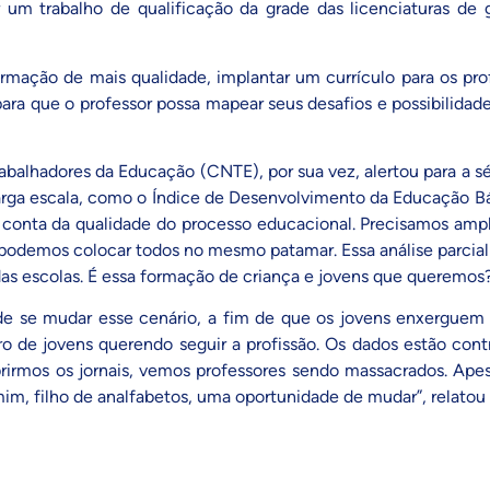
um trabalho de qualificação da grade das licenciaturas de
mação de mais qualidade, implantar um currículo para os pro
para que o professor possa mapear seus desafios e possibilidad
abalhadores da Educação (CNTE), por sua vez, alertou para a s
larga escala, como o Índice de Desenvolvimento da Educação Bás
á conta da qualidade do processo educacional. Precisamos ampl
podemos colocar todos no mesmo patamar. Essa análise parcial 
 das escolas. É essa formação de criança e jovens que queremos?
 de se mudar esse cenário, a fim de que os jovens enxerguem a
 de jovens querendo seguir a profissão. Os dados estão cont
brirmos os jornais, vemos professores sendo massacrados. Apes
m, filho de analfabetos, uma oportunidade de mudar”, relatou 