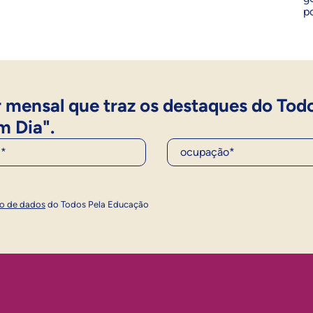
p
 mensal que traz os destaques do Tod
m Dia".
Ocupação*
Inscrever
ão de dados
do Todos Pela Educação