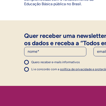
Educação Básica pública no Brasil.
Quer receber uma newsletter
os dados e receba a “Todos e
Nome
E-Mail
Quero receber e-mails informativos
1
Concordo com a política
Concordo com a política
Li e concordo com a
política de privacidade e proteç
1