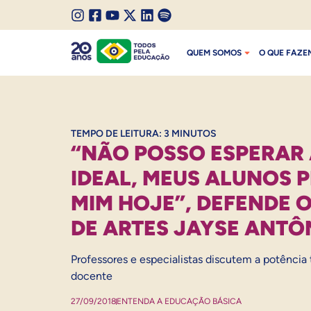
SALTAR PARA O CONTEÚDO
I
F
Y
X
L
S
SALTAR PARA O MENU
n
a
o
/
i
p
QUEM SOMOS
O QUE FAZE
s
c
u
T
n
o
t
e
t
w
k
t
a
b
u
i
e
i
g
o
b
t
d
f
r
o
e
t
I
y
TEMPO DE LEITURA:
3
MINUTOS
a
k
e
n
“NÃO POSSO ESPERAR
m
r
IDEAL, MEUS ALUNOS 
MIM HOJE”, DEFENDE 
DE ARTES JAYSE ANTÔ
Professores e especialistas discutem a potência 
docente
27/09/2018
ENTENDA A EDUCAÇÃO BÁSICA