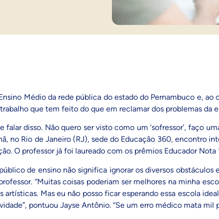
o Ensino Médio da rede pública do estado do Pernambuco e, ao 
 trabalho que tem feito do que em reclamar dos problemas da e
 falar disso. Não quero ser visto como um ‘sofressor’, faço um
, no Rio de Janeiro (RJ), sede do Educação 360, encontro inte
ão. O professor já foi laureado com os prêmios Educador Nota 1
 público de ensino não significa ignorar os diversos obstáculos 
professor. “Muitas coisas poderiam ser melhores na minha esc
ades artísticas. Mas eu não posso ficar esperando essa escola i
atividade”, pontuou Jayse Antônio. “Se um erro médico mata mil