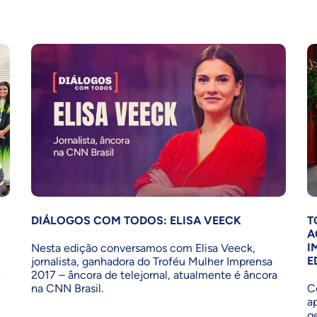
DIÁLOGOS COM TODOS: ELISA VEECK
T
A
I
Nesta edição conversamos com Elisa Veeck,
E
jornalista, ganhadora do Troféu Mulher Imprensa
e
2017 – âncora de telejornal, atualmente é âncora
na CNN Brasil.
C
a
g