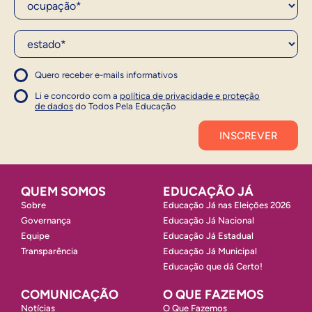
Estado*
Quero receber e-mails informativos
1
Concordo com a política
Concordo com a política
Li e concordo com a
política de privacidade e proteção
1
de dados
do Todos Pela Educação
Inscrever
QUEM SOMOS
EDUCAÇÃO JÁ
Sobre
Educação Já nas Eleições 2026
Governança
Educação Já Nacional
Equipe
Educação Já Estadual
Transparência
Educação Já Municipal
Educação que dá Certo!
COMUNICAÇÃO
O QUE FAZEMOS
Notícias
O Que Fazemos