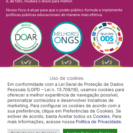
e, de fato, mudará o Brasil para melhor.
Nosso foco é atuar para que o poder público formule e implemente
políticas públicas educacionais de maneira mais efetiva.
Uso de cookies
Em conformidade com a Lei Geral de Proteção de Dados
Pessoais (LGPD – Lei n. 13.709/18), usamos cookies para
oferecer a melhor experiência de navegação possível,
personalizar conteúdos e desenvolver iniciativas de
marketing. Para configurar os cookies de acordo com a
sua preferência, clique em Preferências de Cookies. Se
estiver de acordo, basta Aceitar todos os
Cookies
. Para
mais informações, acesse nossa
Política de Privacidade
.
POLÍTICA DE PRIVACIDADE
POLÍTICA DE COOKIES
ACESSIBILIDADE
TRABALHE CONOSCO