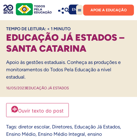
EN
APOIE A EDUCAÇÃO
TEMPO DE LEITURA:
< 1
MINUTO
EDUCAÇÃO JÁ ESTADOS –
SANTA CATARINA
Apoio às gestões estaduais. Conheça as produções e
monitoramentos do Todos Pela Educação a nível
estadual.
16/05/2023
EDUCAÇÃO JÁ ESTADOS
Ouvir texto do post
Tags:
diretor escolar
,
Diretores
,
Educação Já Estados
,
Ensino Médio
,
Ensino Médio Integral
,
ensino