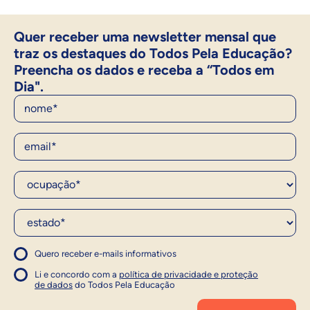
Quer receber uma newsletter mensal que
traz os destaques do Todos Pela Educação?
Preencha os dados e receba a “Todos em
Dia".
Nome
E-Mail
Ocupação*
Estado*
Quero receber e-mails informativos
1
Concordo com a política
Concordo com a política
Li e concordo com a
política de privacidade e proteção
1
de dados
do Todos Pela Educação
Inscrever