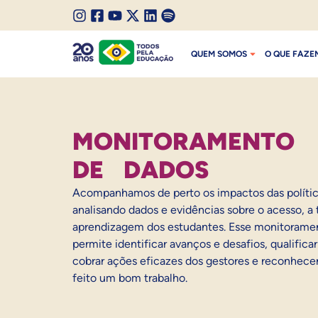
SALTAR PARA O CONTEÚDO
I
F
Y
X
L
S
SALTAR PARA O MENU
n
a
o
/
i
p
QUEM SOMOS
O QUE FAZE
s
c
u
T
n
o
t
e
t
w
k
t
a
b
u
i
e
i
g
o
b
t
d
f
r
o
e
t
I
y
MONITORAMENTO
a
k
e
n
m
r
DE DADOS
Acompanhamos de perto os impactos das polític
analisando dados e evidências sobre o acesso, a t
aprendizagem dos estudantes. Esse monitorame
permite identificar avanços e desafios, qualifica
cobrar ações eficazes dos gestores e reconhece
feito um bom trabalho.