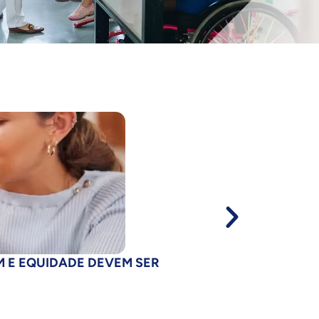
M E EQUIDADE DEVEM SER
EDUCAÇÃO JÁ
O Todos Pela Edu
Panoramas das ca
SAIBA MAIS