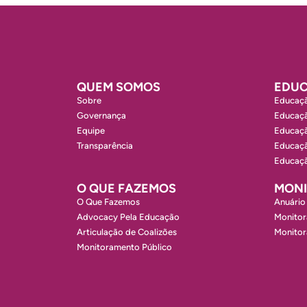
QUEM SOMOS
EDUC
Sobre
Educaçã
Governança
Educaçã
Equipe
Educaçã
Transparência
Educaçã
Educaçã
O QUE FAZEMOS
MON
O Que Fazemos
Anuário
Advocacy Pela Educação
Monitor
Articulação de Coalizões
Monito
Monitoramento Público