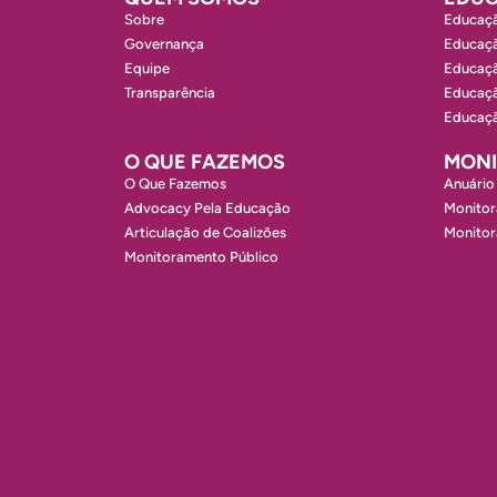
Sobre
Educaçã
Governança
Educaçã
Equipe
Educaçã
Transparência
Educaçã
Educaçã
O QUE FAZEMOS
MON
O Que Fazemos
Anuário
Advocacy Pela Educação
Monitor
Articulação de Coalizões
Monito
Monitoramento Público