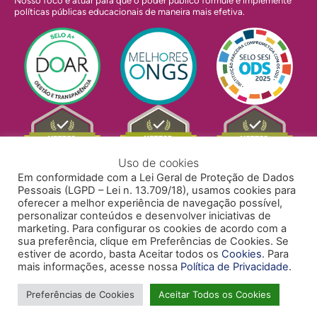
Nosso foco é atuar para que o poder público formule e implemente
políticas públicas educacionais de maneira mais efetiva.
Uso de cookies
Em conformidade com a Lei Geral de Proteção de Dados
Pessoais (LGPD – Lei n. 13.709/18), usamos cookies para
oferecer a melhor experiência de navegação possível,
personalizar conteúdos e desenvolver iniciativas de
marketing. Para configurar os cookies de acordo com a
sua preferência, clique em Preferências de Cookies. Se
estiver de acordo, basta Aceitar todos os
Cookies
. Para
mais informações, acesse nossa
Política de Privacidade
.
POLÍTICA DE PRIVACIDADE
POLÍTICA DE COOKIES
ACESSIBILIDADE
TRABALHE CONOSCO
Preferências de Cookies
Aceitar Todos os Cookies
Copyright © 2024 Todos Pela Educação