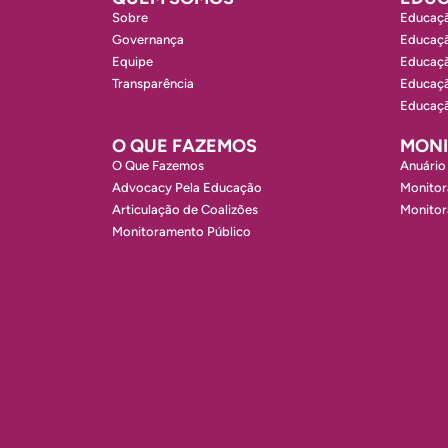
Sobre
Educaçã
Governança
Educaçã
Equipe
Educaçã
Transparência
Educaçã
Educaçã
O QUE FAZEMOS
MON
O Que Fazemos
Anuário
Advocacy Pela Educação
Monitor
Articulação de Coalizões
Monito
Monitoramento Público