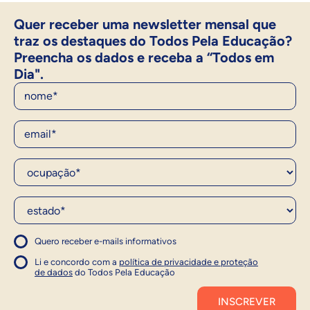
Quer receber uma newsletter mensal que
traz os destaques do Todos Pela Educação?
Preencha os dados e receba a “Todos em
Dia".
Nome
E-Mail
Ocupação*
Estado*
Quero receber e-mails informativos
1
Concordo com a política
Concordo com a política
Li e concordo com a
política de privacidade e proteção
1
de dados
do Todos Pela Educação
Inscrever