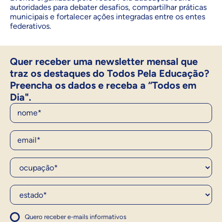
autoridades para debater desafios, compartilhar práticas
municipais e fortalecer ações integradas entre os entes
federativos.
Quer receber uma newsletter mensal que
traz os destaques do Todos Pela Educação?
Preencha os dados e receba a “Todos em
Dia".
Nome
E-Mail
Ocupação*
Estado*
Quero receber e-mails informativos
1
Concordo com a política
Concordo com a política