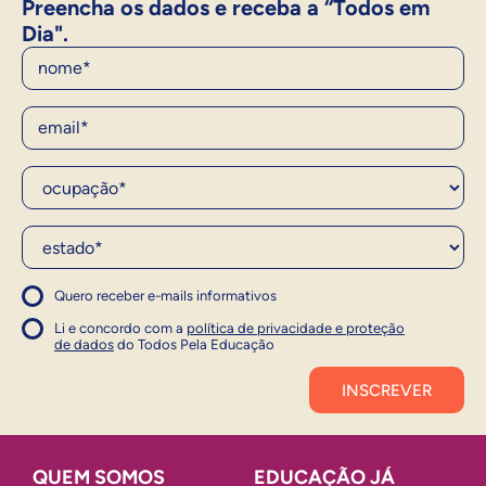
Preencha os dados e receba a “Todos em
Dia".
Nome
E-Mail
Ocupação*
Estado*
Quero receber e-mails informativos
1
Concordo com a política
Concordo com a política
Li e concordo com a
política de privacidade e proteção
1
de dados
do Todos Pela Educação
Inscrever
QUEM SOMOS
EDUCAÇÃO JÁ