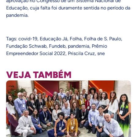
aprovação no Congresso de um Sistema Nacional de
Educação, cuja falta foi duramente sentida no período da
pandemia.
Tags:
covid-19
,
Educação Já
,
Folha
,
Folha de S. Paulo
,
Fundação Schwab
,
Fundeb
,
pandemia
,
Prêmio
Empreendedor Social 2022
,
Priscila Cruz
,
sne
VEJA TAMBÉM