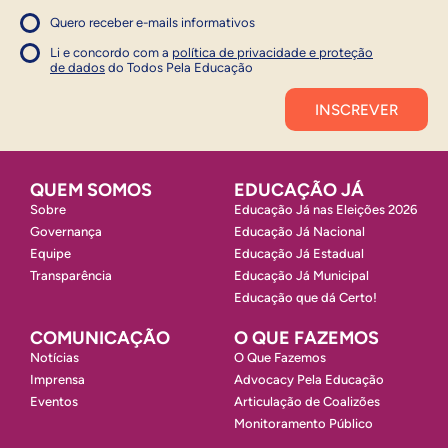
Quero receber e-mails informativos
1
Concordo com a política
Concordo com a política
Li e concordo com a
política de privacidade e proteção
1
de dados
do Todos Pela Educação
Inscrever
QUEM SOMOS
EDUCAÇÃO JÁ
Sobre
Educação Já nas Eleições 2026
Governança
Educação Já Nacional
Equipe
Educação Já Estadual
Transparência
Educação Já Municipal
Educação que dá Certo!
COMUNICAÇÃO
O QUE FAZEMOS
Notícias
O Que Fazemos
Imprensa
Advocacy Pela Educação
Eventos
Articulação de Coalizões
Monitoramento Público