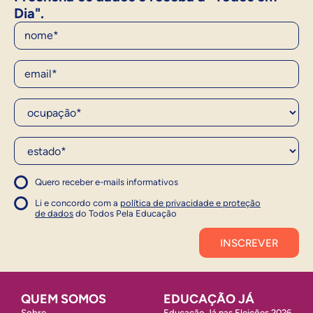
Dia".
Nome
E-Mail
Ocupação*
Estado*
Quero receber e-mails informativos
1
Concordo com a política
Concordo com a política
Li e concordo com a
política de privacidade e proteção
1
de dados
do Todos Pela Educação
Inscrever
QUEM SOMOS
EDUCAÇÃO JÁ
Sobre
Educação Já nas Eleições 2026