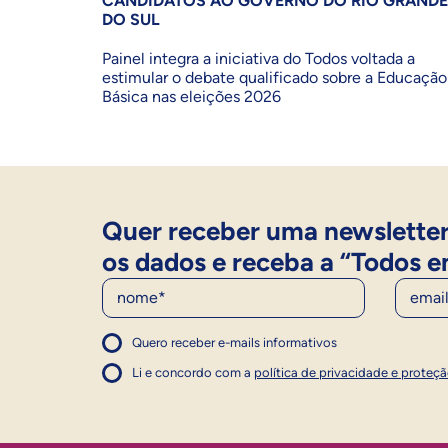
CANDIDATOS AO GOVERNO DO RIO GRANDE
DO SUL
Painel integra a iniciativa do Todos voltada a
estimular o debate qualificado sobre a Educação
Básica nas eleições 2026
Quer receber uma newsletter
os dados e receba a “Todos e
Nome
E-Mail
Quero receber e-mails informativos
1
Concordo com a política
Concordo com a política
Li e concordo com a
política de privacidade e proteç
1