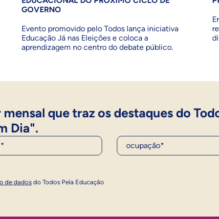
EDUCACIONAL DO PRÓXIMO CICLO DE
P
GOVERNO
E
Evento promovido pelo Todos lança iniciativa
r
Educação Já nas Eleições e coloca a
d
aprendizagem no centro do debate público.
 mensal que traz os destaques do Tod
m Dia".
Ocupação*
Inscrever
ão de dados
do Todos Pela Educação