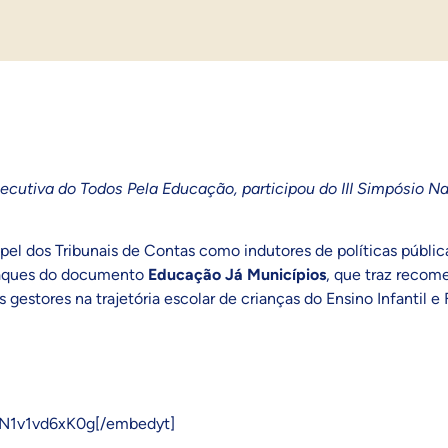
xecutiva do Todos Pela Educação, participou do III Simpósio N
apel dos Tribunais de Contas como indutores de políticas públic
estaques do documento
Educação Já Municípios
,
que traz recome
s gestores na trajetória escolar de crianças do Ensino Infantil
=N1v1vd6xK0g[/embedyt]